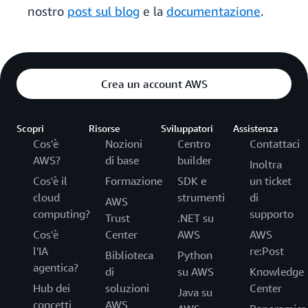
nostro
post sul blog
e la
documentazione
.
Crea un account AWS
Scopri
Risorse
Sviluppatori
Assistenza
Cos'è
Nozioni
Centro
Contattaci
AWS?
di base
builder
Inoltra
Cos'è il
Formazione
SDK e
un ticket
cloud
strumenti
di
AWS
computing?
supporto
Trust
.NET su
Cos'è
Center
AWS
AWS
l'IA
re:Post
Biblioteca
Python
agentica?
di
su AWS
Knowledge
Hub dei
soluzioni
Center
Java su
concetti
AWS