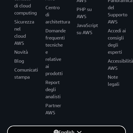
AWS
Panoramica
di cloud
Centro
del
PHP su
computing
di
Supporto
AWS
Sicurezza
architettura
AWS
JavaScript
nel
Domande
Accedi ai
su AWS
cloud
frequenti
consigli
AWS
tecniche
degli
Novità
e
esperti
relative
Blog
Accessibilit
ai
AWS
Comunicati
prodotti
stampa
Note
Report
legali
degli
analisti
Partner
AWS
English