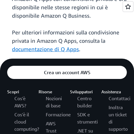
disponibile nelle stesse regioni in cui è
disponibile Amazon Q Business.
Per ulteriori informazioni sulla condivisione
privata in Amazon Q Apps, consulta la
documentazione di Q Apps
.
Crea un account AWS
Scopri
Risorse
Sviluppatori
Assistenza
Cos'è
Nozioni
Centro
Contattaci
AWS?
di base
builder
Inoltra
Cos'è il
Formazione
SDK e
un ticket
cloud
strumenti
di
AWS
computing?
supporto
Trust
.NET su