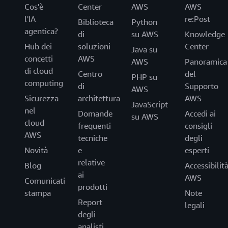
Cos'è
Center
AWS
AWS
l'IA
re:Post
Biblioteca
Python
agentica?
di
su AWS
Knowledge
Hub dei
soluzioni
Center
Java su
concetti
AWS
AWS
Panoramica
di cloud
Centro
del
PHP su
computing
di
Supporto
AWS
Sicurezza
architettura
AWS
JavaScript
nel
Domande
Accedi ai
su AWS
cloud
frequenti
consigli
AWS
tecniche
degli
Novità
e
esperti
relative
Blog
Accessibilit
ai
AWS
Comunicati
prodotti
stampa
Note
Report
legali
degli
analisti