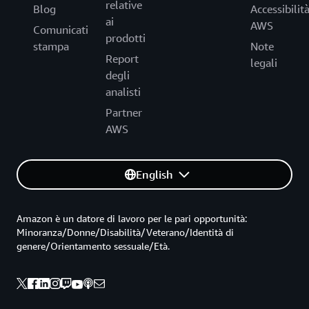
relative
Blog
Accessibilit
ai
AWS
Comunicati
prodotti
stampa
Note
Report
legali
degli
analisti
Partner
AWS
English
Amazon è un datore di lavoro per le pari opportunità:
Minoranza/Donne/Disabilità/Veterano/Identità di
genere/Orientamento sessuale/Età.