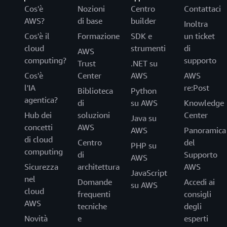
Cos'è
Nozioni
Centro
Contattaci
AWS?
di base
builder
Inoltra
Cos'è il
Formazione
SDK e
un ticket
cloud
strumenti
di
AWS
computing?
supporto
Trust
.NET su
Cos'è
Center
AWS
AWS
l'IA
re:Post
Biblioteca
Python
agentica?
di
su AWS
Knowledge
Hub dei
soluzioni
Center
Java su
concetti
AWS
AWS
Panoramica
di cloud
Centro
del
PHP su
computing
di
Supporto
AWS
Sicurezza
architettura
AWS
JavaScript
nel
Domande
Accedi ai
su AWS
cloud
frequenti
consigli
AWS
tecniche
degli
Novità
e
esperti