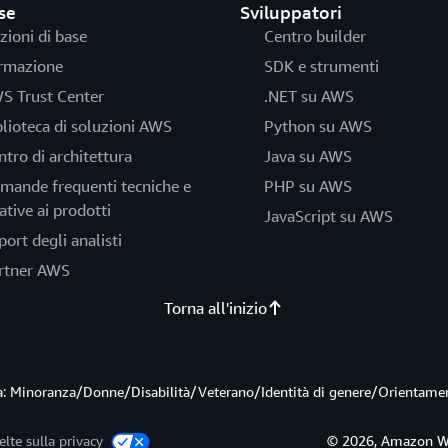
se
Sviluppatori
zioni di base
Centro builder
rmazione
SDK e strumenti
S Trust Center
.NET su AWS
blioteca di soluzioni AWS
Python su AWS
ntro di architettura
Java su AWS
mande frequenti tecniche e
PHP su AWS
ative ai prodotti
JavaScript su AWS
port degli analisti
rtner AWS
Torna all'inizio
ità: Minoranza/Donne/Disabilità/Veterano/Identità di genere/Orientame
elte sulla privacy
© 2026, Amazon Web S