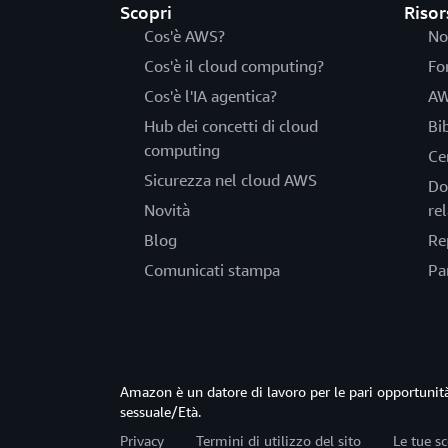
Scopri
Risor
Cos'è AWS?
No
Cos'è il cloud computing?
Fo
Cos'è l'IA agentica?
AW
Hub dei concetti di cloud
Bi
computing
Ce
Sicurezza nel cloud AWS
Do
Novità
rel
Blog
Re
Comunicati stampa
Pa
Amazon è un datore di lavoro per le pari opportun
sessuale/Età.
Privacy
Termini di utilizzo del sito
Le tue sc