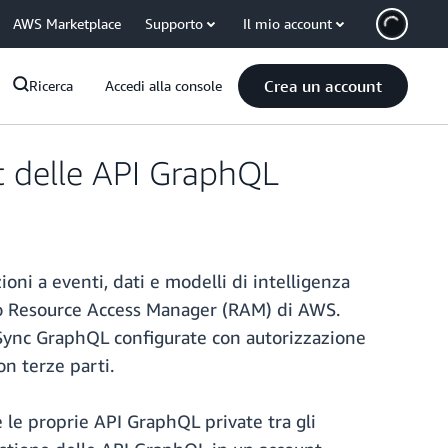
AWS Marketplace
Supporto
Il mio account
Crea un account
Ricerca
Accedi alla console
t delle API GraphQL
ni a eventi, dati e modelli di intelligenza
ndo Resource Access Manager (RAM) di AWS.
pSync GraphQL configurate con autorizzazione
on terze parti.
e le proprie API GraphQL private tra gli