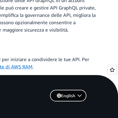
gestione delle API GraphQL in un account
le può creare e gestire API GraphQL private,
emplifica la governance delle API, migliora la
i possono opzionalmente consentire a
 maggiore sicurezza e visibilità.
per iniziare a condividere le tue API. Per
ente di AWS RAM
.
English