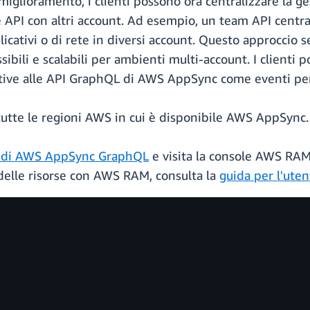
miglioramento, i clienti possono ora centralizzare la 
e API con altri account. Ad esempio, un team API centra
icativi o di rete in diversi account. Questo approccio s
ssibili e scalabili per ambienti multi-account. I client
elative alle API GraphQL di AWS AppSync come eventi per
 tutte le regioni AWS in cui è disponibile AWS AppSync.
 di AWS AppSync GraphQL
e visita la console AWS RAM 
 delle risorse con AWS RAM, consulta la
guida per l'ut