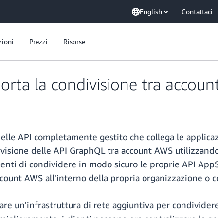
English
Contattaci
zioni
Prezzi
Risorse
ta la condivisione tra accoun
lle API completamente gestito che collega le applicazio
ndivisione delle API GraphQL tra account AWS utilizza
ienti di condividere in modo sicuro le proprie API Ap
ccount AWS all'interno della propria organizzazione o c
rare un'infrastruttura di rete aggiuntiva per condivider