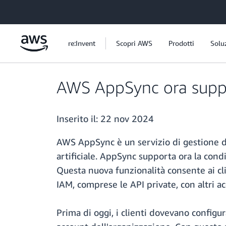
Passa al contenuto principale
re:Invent
Scopri AWS
Prodotti
Solu
AWS AppSync ora suppor
Inserito il:
22 nov 2024
AWS AppSync è un servizio di gestione de
artificiale. AppSync supporta ora la co
Questa nuova funzionalità consente ai cl
IAM, comprese le API private, con altri a
Prima di oggi, i clienti dovevano configu