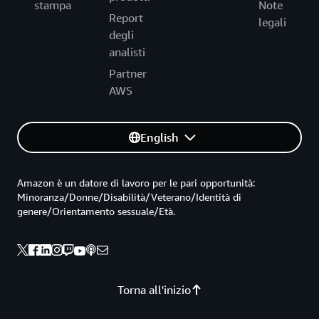
stampa
Note
Report
legali
degli
analisti
Partner
AWS
English
Amazon è un datore di lavoro per le pari opportunità:
Minoranza/Donne/Disabilità/Veterano/Identità di
genere/Orientamento sessuale/Età.
Torna all'inizio