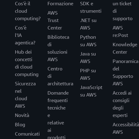
Cos'è il
Formazione
SDK e
un ticket
cloud
strumenti
di
AWS
computing?
supporto
Trust
.NET su
Cos'è
Center
AWS
AWS
l'IA
re:Post
Biblioteca
Python
agentica?
di
su AWS
Knowledge
Hub dei
soluzioni
Center
Java su
concetti
AWS
AWS
Panoramica
di cloud
Centro
del
PHP su
computing
di
Supporto
AWS
Sicurezza
architettura
AWS
JavaScript
nel
Domande
Accedi ai
su AWS
cloud
frequenti
consigli
AWS
tecniche
degli
Novità
e
esperti
relative
Blog
Accessibilit
ai
AWS
Comunicati
prodotti