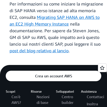
Per informazioni su come iniziare la migrazione
di SAP HANA verso istanze ad alta memoria
EC2, consulta
Migrating SAP HANA on AWS to
an EC2 High Memory Instance
nella
documentazione. Per sapere da Steven Jones,
GM di SAP su AWS, quale impatto avrà questo
lancio sui nostri clienti SAP, puoi leggere il suo
post del blog relativo al lancio
.
Crea un account AWS
Scopri
Risorse
Sviluppatori
Assistenza
Cos'è
Nozioni
Centro
Contattaci
AWS?
di base
builder
Inoltra