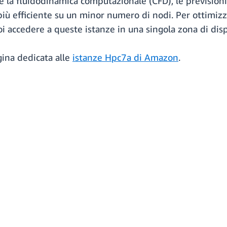
e la fluidodinamica computazionale (CFD), le prevision
più efficiente su un minor numero di nodi. Per ottimizza
 accedere a queste istanze in una singola zona di dispo
gina dedicata alle
istanze Hpc7a di Amazon
.