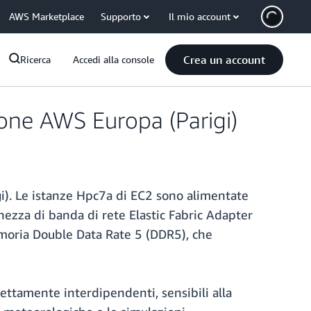
AWS Marketplace
Supporto
Il mio account
Crea un account
Ricerca
Accedi alla console
ione AWS Europa (Parigi)
i). Le istanze Hpc7a di EC2 sono alimentate
zza di banda di rete Elastic Fabric Adapter
emoria Double Data Rate 5 (DDR5), che
trettamente interdipendenti, sensibili alla