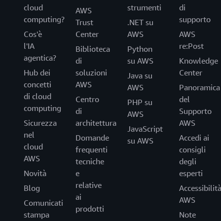
cloud
strumenti
di
AWS
computing?
supporto
Trust
.NET su
Cos'è
Center
AWS
AWS
l'IA
re:Post
Biblioteca
Python
agentica?
di
su AWS
Knowledge
Hub dei
soluzioni
Center
Java su
concetti
AWS
AWS
Panoramica
di cloud
Centro
del
PHP su
computing
di
Supporto
AWS
Sicurezza
architettura
AWS
JavaScript
nel
Domande
Accedi ai
su AWS
cloud
frequenti
consigli
AWS
tecniche
degli
Novità
e
esperti
relative
Blog
Accessibilit
ai
AWS
Comunicati
prodotti
stampa
Note