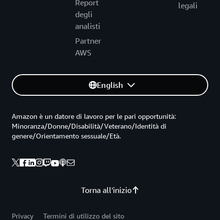
Report
legali
degli
analisti
Partner
AWS
English
Amazon è un datore di lavoro per le pari opportunità:
Minoranza/Donne/Disabilità/Veterano/Identità di
genere/Orientamento sessuale/Età.
Torna all'inizio
Privacy
Termini di utilizzo del sito