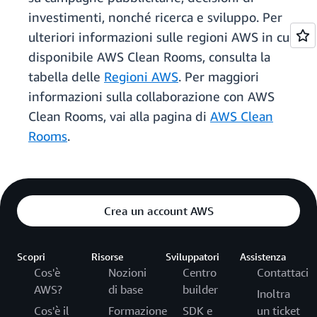
investimenti, nonché ricerca e sviluppo. Per
ulteriori informazioni sulle regioni AWS in cui è
disponibile AWS Clean Rooms, consulta la
tabella delle
Regioni AWS
. Per maggiori
informazioni sulla collaborazione con AWS
Clean Rooms, vai alla pagina di
AWS Clean
Rooms
.
Crea un account AWS
Scopri
Risorse
Sviluppatori
Assistenza
Cos'è
Nozioni
Centro
Contattaci
AWS?
di base
builder
Inoltra
Cos'è il
Formazione
SDK e
un ticket