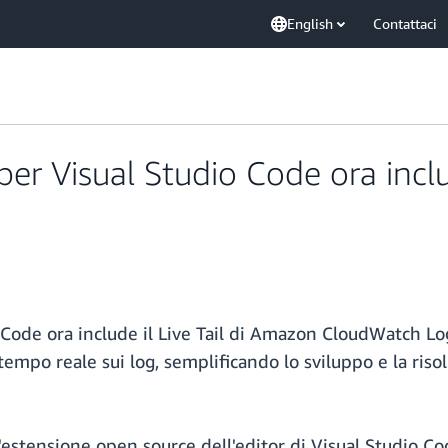
English
Contattaci
 per Visual Studio Code ora incl
 Code ora include il Live Tail di Amazon CloudWatch Log
in tempo reale sui log, semplificando lo sviluppo e la ri
'estensione open source dell'editor di Visual Studio Co