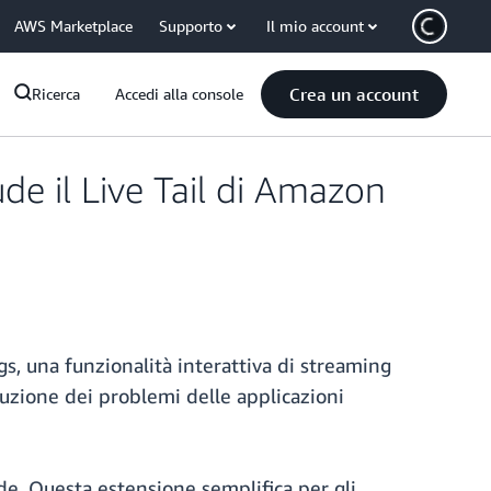
AWS Marketplace
Supporto
Il mio account
Crea un account
Ricerca
Accedi alla console
ude il Live Tail di Amazon
s, una funzionalità interattiva di streaming
soluzione dei problemi delle applicazioni
de. Questa estensione semplifica per gli