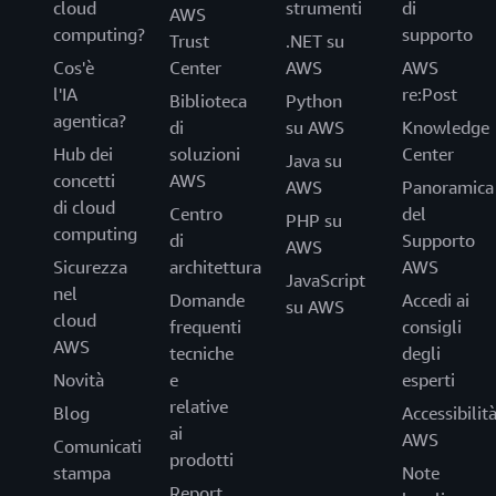
cloud
strumenti
di
AWS
computing?
supporto
Trust
.NET su
Cos'è
Center
AWS
AWS
l'IA
re:Post
Biblioteca
Python
agentica?
di
su AWS
Knowledge
Hub dei
soluzioni
Center
Java su
concetti
AWS
AWS
Panoramica
di cloud
Centro
del
PHP su
computing
di
Supporto
AWS
Sicurezza
architettura
AWS
JavaScript
nel
Domande
Accedi ai
su AWS
cloud
frequenti
consigli
AWS
tecniche
degli
Novità
e
esperti
relative
Blog
Accessibilit
ai
AWS
Comunicati
prodotti
stampa
Note
Report