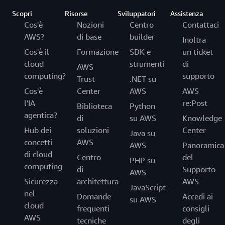
Scopri
Risorse
Sviluppatori
Assistenza
Cos'è
Nozioni
Centro
Contattaci
AWS?
di base
builder
Inoltra
Cos'è il
Formazione
SDK e
un ticket
cloud
strumenti
di
AWS
computing?
supporto
Trust
.NET su
Cos'è
Center
AWS
AWS
l'IA
re:Post
Biblioteca
Python
agentica?
di
su AWS
Knowledge
Hub dei
soluzioni
Center
Java su
concetti
AWS
AWS
Panoramica
di cloud
Centro
del
PHP su
computing
di
Supporto
AWS
Sicurezza
architettura
AWS
JavaScript
nel
Domande
Accedi ai
su AWS
cloud
frequenti
consigli
AWS
tecniche
degli