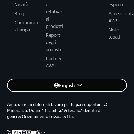
Novità
e
esperti
relative
Blog
Accessibilit
ai
AWS
Comunicati
prodotti
stampa
Note
Report
legali
degli
analisti
Partner
AWS
English
Amazon è un datore di lavoro per le pari opportunità:
Minoranza/Donne/Disabilità/Veterano/Identità di
genere/Orientamento sessuale/Età.