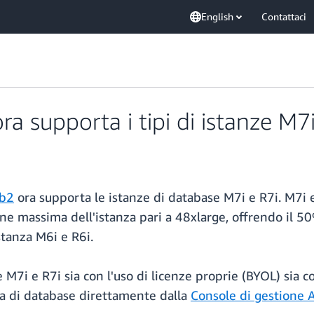
English
Contattaci
 supporta i tipi di istanze M7i
Db2
ora supporta le istanze di database M7i e R7i. M7i e
e massima dell'istanza pari a 48xlarge, offrendo il 50
stanza M6i e R6i.
7i e R7i sia con l'uso di licenze proprie (BYOL) sia c
za di database direttamente dalla
Console di gestione