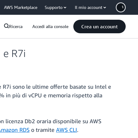
AWS Marketplace
Supporto
Il mio account
Crea un account
Ricerca
Accedi alla console
 e R7i
 R7i sono le ultime offerte basate su Intel e
% in più di vCPU e memoria rispetto alla
on licenza Db2 oraria disponibile su AWS
 Amazon RDS
o tramite
AWS CLI
.