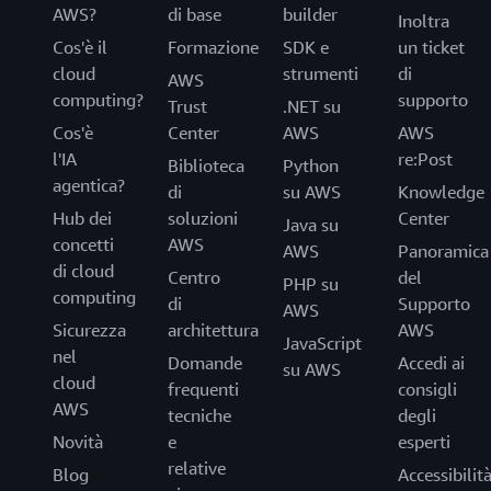
AWS?
di base
builder
Inoltra
Cos'è il
Formazione
SDK e
un ticket
cloud
strumenti
di
AWS
computing?
supporto
Trust
.NET su
Cos'è
Center
AWS
AWS
l'IA
re:Post
Biblioteca
Python
agentica?
di
su AWS
Knowledge
Hub dei
soluzioni
Center
Java su
concetti
AWS
AWS
Panoramica
di cloud
Centro
del
PHP su
computing
di
Supporto
AWS
Sicurezza
architettura
AWS
JavaScript
nel
Domande
Accedi ai
su AWS
cloud
frequenti
consigli
AWS
tecniche
degli
Novità
e
esperti
relative
Blog
Accessibilit