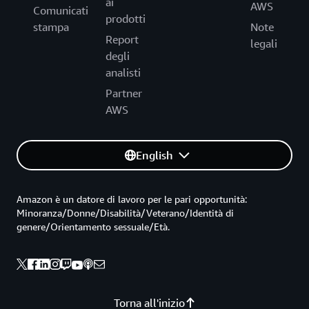
ai
AWS
Comunicati
prodotti
stampa
Note
Report
legali
degli
analisti
Partner
AWS
English
Amazon è un datore di lavoro per le pari opportunità:
Minoranza/Donne/Disabilità/Veterano/Identità di
genere/Orientamento sessuale/Età.
Torna all'inizio