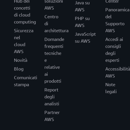
Hub dei
soluzioni
Center
Java su
concetti
AWS
AWS
Panoramica
di cloud
Centro
del
PHP su
computing
di
Supporto
AWS
Sicurezza
architettura
AWS
JavaScript
nel
Domande
Accedi ai
su AWS
cloud
frequenti
consigli
AWS
tecniche
degli
Novità
e
esperti
relative
Blog
Accessibilit
ai
AWS
Comunicati
prodotti
stampa
Note
Report
legali
degli
analisti
Partner
AWS