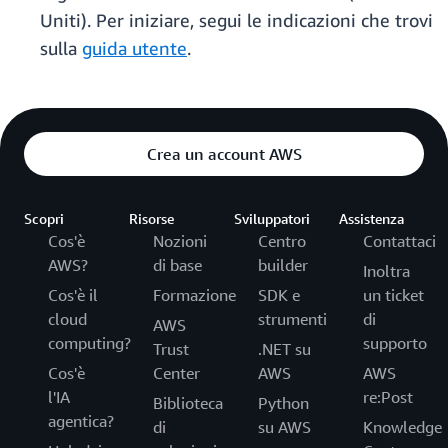
Uniti). Per iniziare, segui le indicazioni che trovi
sulla
guida utente
.
Crea un account AWS
Scopri
Risorse
Sviluppatori
Assistenza
Cos'è
Nozioni
Centro
Contattaci
AWS?
di base
builder
Inoltra
Cos'è il
Formazione
SDK e
un ticket
cloud
strumenti
di
AWS
computing?
supporto
Trust
.NET su
Cos'è
Center
AWS
AWS
l'IA
re:Post
Biblioteca
Python
agentica?
di
su AWS
Knowledge