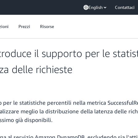
English
Contattaci
zioni
Prezzi
Risorse
ce il supporto per le statisti
a delle richieste
er le statistiche percentili nella metrica Successfu
nalizzare meglio la distribuzione della latenza delle r
simo già disponibili.
rna al servizio Amazon DynamoDB, escludendo sia l'attiv