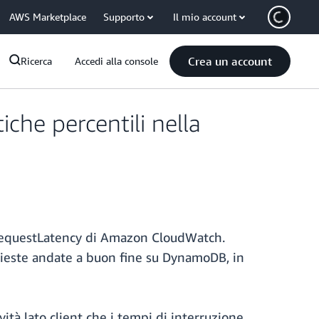
AWS Marketplace
Supporto
Il mio account
Crea un account
Ricerca
Accedi alla console
che percentili nella
lRequestLatency di Amazon CloudWatch.
ichieste andate a buon fine su DynamoDB, in
ità lato client che i tempi di interruzione