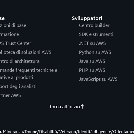
se
Sviluppatori
zioni di base
Centro builder
rmazione
SDK e strumenti
S Trust Center
.NET su AWS
blioteca di soluzioni AWS
Python su AWS
ntro di architettura
Java su AWS
mande frequenti tecniche e
PHP su AWS
ative ai prodotti
JavaScript su AWS
port degli analisti
rtner AWS
Torna all'inizio
ità: Minoranza/Donne/Disabilità/Veterano/Identità di genere/Orientame