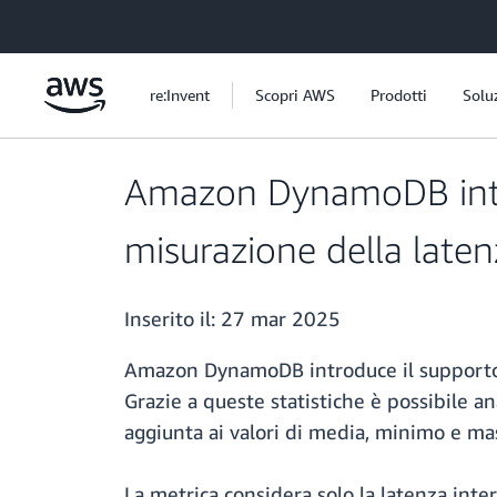
Passa al contenuto principale
re:Invent
Scopri AWS
Prodotti
Solu
Amazon DynamoDB introdu
misurazione della latenz
Inserito il:
27 mar 2025
Amazon DynamoDB introduce il supporto p
Grazie a queste statistiche è possibile a
aggiunta ai valori di media, minimo e mas
La metrica considera solo la latenza inte