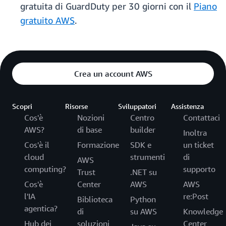
gratuita di GuardDuty per 30 giorni con il
Piano
gratuito AWS
.
Crea un account AWS
Scopri
Risorse
Sviluppatori
Assistenza
Cos'è
Nozioni
Centro
Contattaci
AWS?
di base
builder
Inoltra
Cos'è il
Formazione
SDK e
un ticket
cloud
strumenti
di
AWS
computing?
supporto
Trust
.NET su
Cos'è
Center
AWS
AWS
l'IA
re:Post
Biblioteca
Python
agentica?
di
su AWS
Knowledge
Hub dei
soluzioni
Center