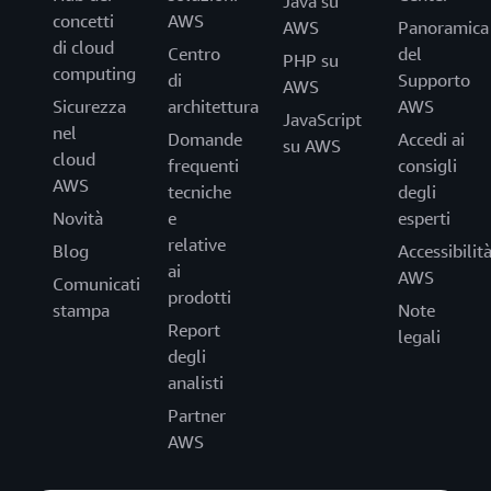
Java su
concetti
AWS
AWS
Panoramica
di cloud
Centro
del
PHP su
computing
di
Supporto
AWS
Sicurezza
architettura
AWS
JavaScript
nel
Domande
Accedi ai
su AWS
cloud
frequenti
consigli
AWS
tecniche
degli
Novità
e
esperti
relative
Blog
Accessibilit
ai
AWS
Comunicati
prodotti
stampa
Note
Report
legali
degli
analisti
Partner
AWS