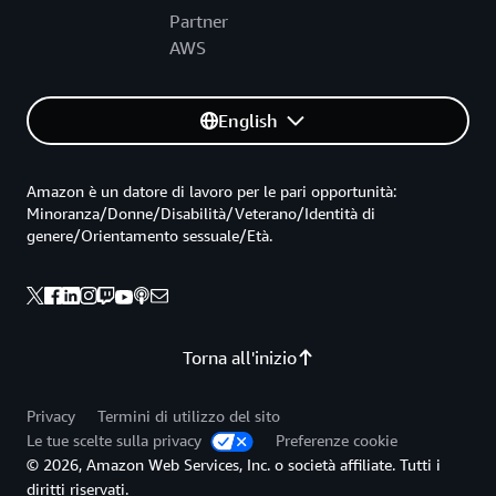
Partner
AWS
English
Amazon è un datore di lavoro per le pari opportunità:
Minoranza/Donne/Disabilità/Veterano/Identità di
genere/Orientamento sessuale/Età.
Torna all'inizio
Privacy
Termini di utilizzo del sito
Le tue scelte sulla privacy
Preferenze cookie
© 2026, Amazon Web Services, Inc. o società affiliate. Tutti i
diritti riservati.