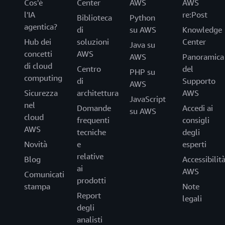
Cos'è
Center
AWS
AWS
l'IA
re:Post
Biblioteca
Python
agentica?
di
su AWS
Knowledge
Hub dei
soluzioni
Center
Java su
concetti
AWS
AWS
Panoramica
di cloud
Centro
del
PHP su
computing
di
Supporto
AWS
Sicurezza
architettura
AWS
JavaScript
nel
Domande
Accedi ai
su AWS
cloud
frequenti
consigli
AWS
tecniche
degli
Novità
e
esperti
relative
Blog
Accessibilit
ai
AWS
Comunicati
prodotti
stampa
Note
Report
legali
degli
analisti