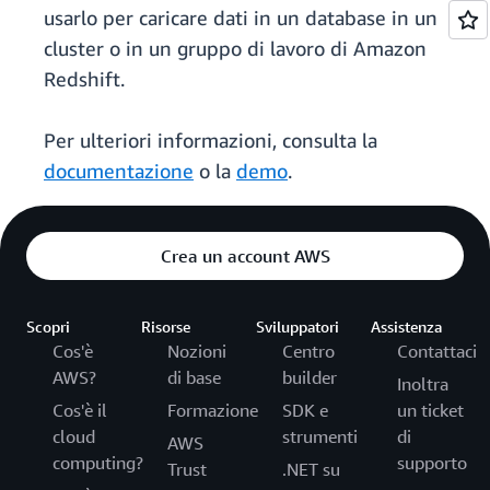
usarlo per caricare dati in un database in un
cluster o in un gruppo di lavoro di Amazon
Redshift.
Per ulteriori informazioni, consulta la
documentazione
o la
demo
.
Crea un account AWS
Scopri
Risorse
Sviluppatori
Assistenza
Cos'è
Nozioni
Centro
Contattaci
AWS?
di base
builder
Inoltra
Cos'è il
Formazione
SDK e
un ticket
cloud
strumenti
di
AWS
computing?
supporto
Trust
.NET su