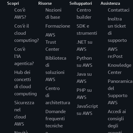
Scopri
Risorse
Sviluppatori
Assistenza
Cos'è
Nozioni
Centro
Contattaci
AWS?
di base
builder
Inoltra
Cos'è il
Formazione
SDK e
un ticket
cloud
strumenti
di
AWS
computing?
supporto
Trust
.NET su
Cos'è
Center
AWS
AWS
l'IA
re:Post
Biblioteca
Python
agentica?
di
su AWS
Knowledge
Hub dei
soluzioni
Center
Java su
concetti
AWS
AWS
Panoramica
di cloud
Centro
del
PHP su
computing
di
Supporto
AWS
Sicurezza
architettura
AWS
JavaScript
nel
Domande
Accedi ai
su AWS
cloud
frequenti
consigli
AWS
tecniche
degli
Novità
e
esperti