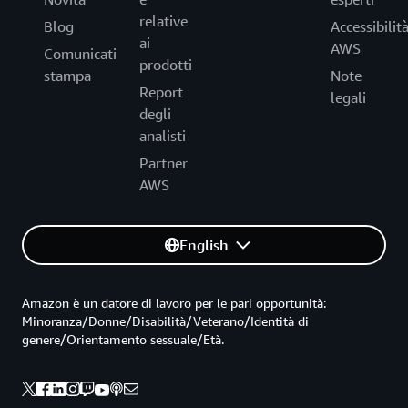
relative
Blog
Accessibilit
ai
AWS
Comunicati
prodotti
stampa
Note
Report
legali
degli
analisti
Partner
AWS
English
Amazon è un datore di lavoro per le pari opportunità:
Minoranza/Donne/Disabilità/Veterano/Identità di
genere/Orientamento sessuale/Età.