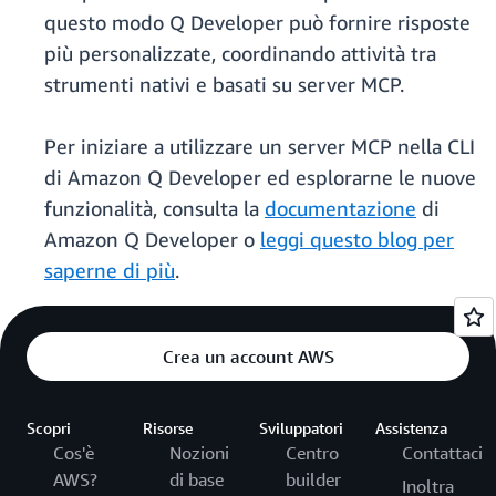
questo modo Q Developer può fornire risposte
più personalizzate, coordinando attività tra
strumenti nativi e basati su server MCP.
Per iniziare a utilizzare un server MCP nella CLI
di Amazon Q Developer ed esplorarne le nuove
funzionalità, consulta la
documentazione
di
Amazon Q Developer o
leggi questo blog per
saperne di più
.
Crea un account AWS
Scopri
Risorse
Sviluppatori
Assistenza
Cos'è
Nozioni
Centro
Contattaci
AWS?
di base
builder
Inoltra