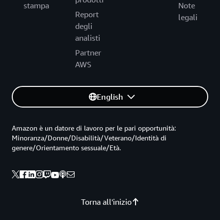
stampa
Note
Report
legali
degli
analisti
Partner
AWS
English
Amazon è un datore di lavoro per le pari opportunità:
Minoranza/Donne/Disabilità/Veterano/Identità di
genere/Orientamento sessuale/Età.
Torna all'inizio