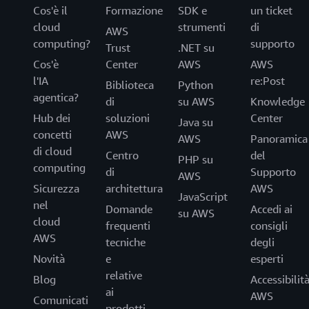
Cos'è il
Formazione
SDK e
un ticket
cloud
strumenti
di
AWS
computing?
supporto
Trust
.NET su
Cos'è
Center
AWS
AWS
l'IA
re:Post
Biblioteca
Python
agentica?
di
su AWS
Knowledge
Hub dei
soluzioni
Center
Java su
concetti
AWS
AWS
Panoramica
di cloud
Centro
del
PHP su
computing
di
Supporto
AWS
Sicurezza
architettura
AWS
JavaScript
nel
Domande
Accedi ai
su AWS
cloud
frequenti
consigli
AWS
tecniche
degli
Novità
e
esperti
relative
Blog
Accessibilit
ai
AWS
Comunicati
prodotti