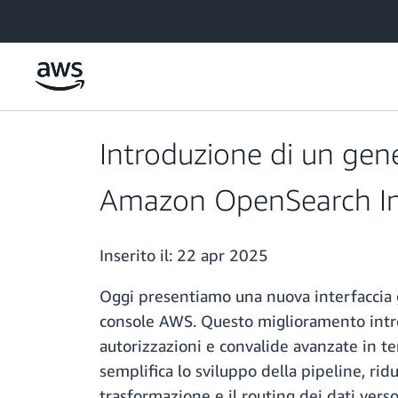
Passa al contenuto principale
Introduzione di un gene
Amazon OpenSearch In
Inserito il:
22 apr 2025
Oggi presentiamo una nuova interfaccia g
console AWS. Questo miglioramento introd
autorizzazioni e convalide avanzate in tem
semplifica lo sviluppo della pipeline, ri
trasformazione e il routing dei dati ver