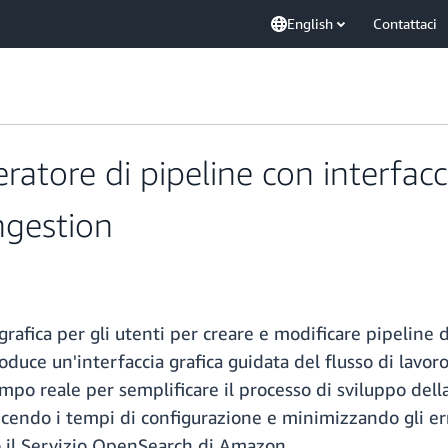
English
Contattaci
ratore di pipeline con interfacc
gestion
rafica per gli utenti per creare e modificare pipelin
uce un'interfaccia grafica guidata del flusso di lavoro
po reale per semplificare il processo di sviluppo della 
ducendo i tempi di configurazione e minimizzando gli err
so il Servizio OpenSearch di Amazon.