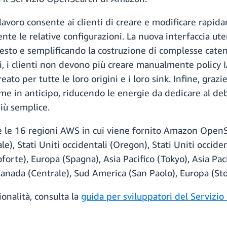
di lavoro consente ai clienti di creare e modificare ra
te le relative configurazioni. La nuova interfaccia ute
sto e semplificando la costruzione di complesse catene
i, i clienti non devono più creare manualmente policy 
ato per tutte le loro origini e i loro sink. Infine, grazi
time in anticipo, riducendo le energie da dedicare al de
iù semplice.
e le 16 regioni AWS in cui viene fornito Amazon OpenSea
ale), Stati Uniti occidentali (Oregon), Stati Uniti occide
forte), Europa (Spagna), Asia Pacifico (Tokyo), Asia Paci
 Canada (Centrale), Sud America (San Paolo), Europa (St
onalità, consulta la
guida per sviluppatori del Serviz