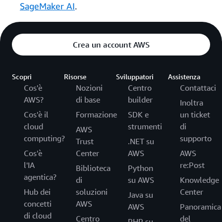
SageMaker AI
.
Crea un account AWS
Scopri
Risorse
Sviluppatori
Assistenza
Cos'è
Nozioni
Centro
Contattaci
AWS?
di base
builder
Inoltra
Cos'è il
Formazione
SDK e
un ticket
cloud
strumenti
di
AWS
computing?
supporto
Trust
.NET su
Cos'è
Center
AWS
AWS
l'IA
re:Post
Biblioteca
Python
agentica?
di
su AWS
Knowledge
Hub dei
soluzioni
Center
Java su
concetti
AWS
AWS
Panoramica
di cloud
Centro
del
PHP su