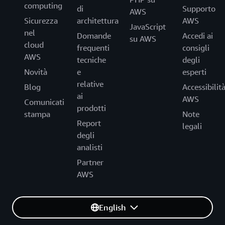
computing
di
Supporto
AWS
Sicurezza
architettura
AWS
JavaScript
nel
Domande
Accedi ai
su AWS
cloud
frequenti
consigli
AWS
tecniche
degli
Novità
e
esperti
relative
Blog
Accessibilit
ai
AWS
Comunicati
prodotti
stampa
Note
Report
legali
degli
analisti
Partner
AWS
English