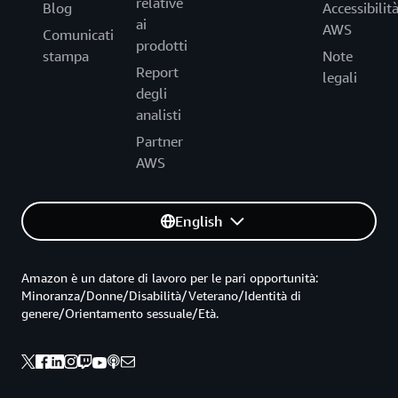
relative
Blog
Accessibilit
ai
AWS
Comunicati
prodotti
stampa
Note
Report
legali
degli
analisti
Partner
AWS
English
Amazon è un datore di lavoro per le pari opportunità:
Minoranza/Donne/Disabilità/Veterano/Identità di
genere/Orientamento sessuale/Età.