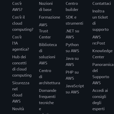
Cos'è
Nozioni
Centro
Contattaci
AWS?
di base
builder
Inoltra
Cos'è il
Formazione
SDK e
un ticket
cloud
strumenti
di
AWS
computing?
supporto
Trust
.NET su
Cos'è
Center
AWS
AWS
l'IA
re:Post
Biblioteca
Python
agentica?
di
su AWS
Knowledge
Hub dei
soluzioni
Center
Java su
concetti
AWS
AWS
Panoramica
di cloud
Centro
del
PHP su
computing
di
Supporto
AWS
Sicurezza
architettura
AWS
JavaScript
nel
Domande
Accedi ai
su AWS
cloud
frequenti
consigli
AWS
tecniche
degli
Novità
e
esperti