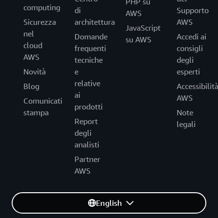
PHP su
computing
di
Supporto
AWS
Sicurezza
architettura
AWS
JavaScript
nel
Domande
Accedi ai
su AWS
cloud
frequenti
consigli
AWS
tecniche
degli
Novità
e
esperti
relative
Blog
Accessibilit
ai
AWS
Comunicati
prodotti
stampa
Note
Report
legali
degli
analisti
Partner
AWS
English