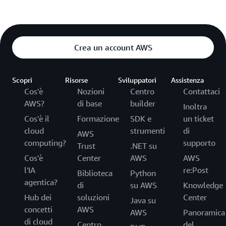
Crea un account AWS
Scopri
Risorse
Sviluppatori
Assistenza
Cos'è
Nozioni
Centro
Contattaci
AWS?
di base
builder
Inoltra
Cos'è il
Formazione
SDK e
un ticket
cloud
strumenti
di
AWS
computing?
supporto
Trust
.NET su
Cos'è
Center
AWS
AWS
l'IA
re:Post
Biblioteca
Python
agentica?
di
su AWS
Knowledge
Hub dei
soluzioni
Center
Java su
concetti
AWS
AWS
Panoramica
di cloud
Centro
del