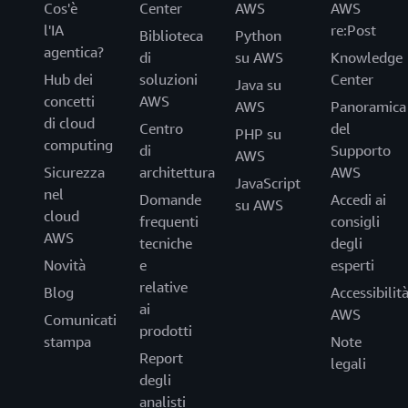
Cos'è
Center
AWS
AWS
l'IA
re:Post
Biblioteca
Python
agentica?
di
su AWS
Knowledge
Hub dei
soluzioni
Center
Java su
concetti
AWS
AWS
Panoramica
di cloud
Centro
del
PHP su
computing
di
Supporto
AWS
Sicurezza
architettura
AWS
JavaScript
nel
Domande
Accedi ai
su AWS
cloud
frequenti
consigli
AWS
tecniche
degli
Novità
e
esperti
relative
Blog
Accessibilit
ai
AWS
Comunicati
prodotti
stampa
Note
Report
legali
degli
analisti