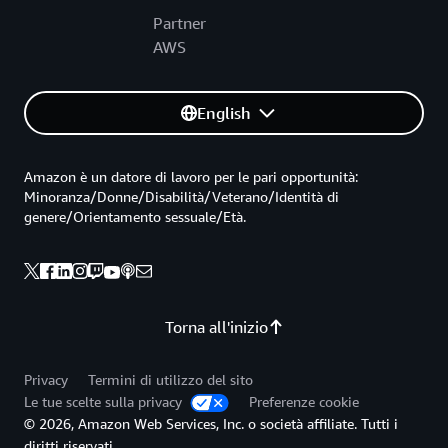
Partner
AWS
English
Amazon è un datore di lavoro per le pari opportunità:
Minoranza/Donne/Disabilità/Veterano/Identità di
genere/Orientamento sessuale/Età.
Torna all'inizio
Privacy
Termini di utilizzo del sito
Le tue scelte sulla privacy
Preferenze cookie
© 2026, Amazon Web Services, Inc. o società affiliate. Tutti i
diritti riservati.