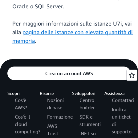
Oracle o SQL Server.
Per maggiori informazioni sulle istanze U7i, vai
alla
pagina delle istanze con elevata quantità di
memoria
.
Crea un account AWS
Scopri
Risorse
Sviluppatori
Assistenza
Cos'è
Nozioni
Centro
Contattaci
AWS?
di base
builder
Inoltra
Cos'è il
Formazione
SDK e
un ticket
cloud
strumenti
di
AWS
computing?
supporto
Trust
.NET su