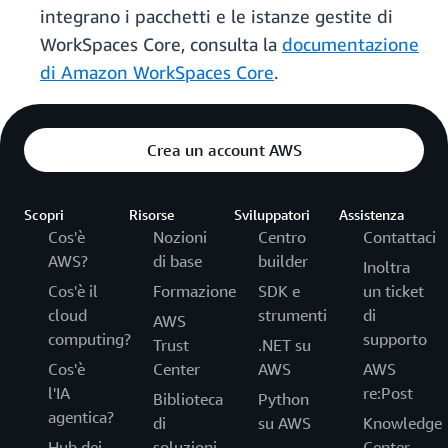
integrano i pacchetti e le istanze gestite di
WorkSpaces Core, consulta la
documentazione
di Amazon WorkSpaces Core
.
Crea un account AWS
Scopri
Risorse
Sviluppatori
Assistenza
Cos'è
Nozioni
Centro
Contattaci
AWS?
di base
builder
Inoltra
Cos'è il
Formazione
SDK e
un ticket
cloud
strumenti
di
AWS
computing?
supporto
Trust
.NET su
Cos'è
Center
AWS
AWS
l'IA
re:Post
Biblioteca
Python
agentica?
di
su AWS
Knowledge
Hub dei
soluzioni
Center