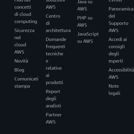
Java su
concetti
AWS
AWS
Panoramica
di cloud
Centro
del
PHP su
computing
di
Supporto
AWS
Sicurezza
architettura
AWS
JavaScript
nel
Domande
Accedi ai
su AWS
cloud
frequenti
consigli
AWS
tecniche
degli
Novità
e
esperti
relative
Blog
Accessibilit
ai
AWS
Comunicati
prodotti
stampa
Note
Report
legali
degli
analisti
Partner
AWS