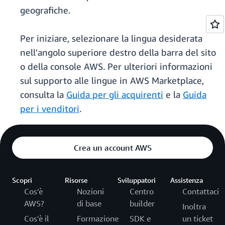
geografiche.
Per iniziare, selezionare la lingua desiderata
nell'angolo superiore destro della barra del sito
o della console AWS. Per ulteriori informazioni
sul supporto alle lingue in AWS Marketplace,
consulta la
Guida per gli acquirenti
e la
Guida
per i venditori
.
Crea un account AWS
Scopri
Risorse
Sviluppatori
Assistenza
Cos'è
Nozioni
Centro
Contattaci
AWS?
di base
builder
Inoltra
Cos'è il
Formazione
SDK e
un ticket