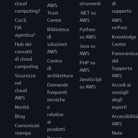
cloud
strumenti
di
AWS
computing?
supporto
Trust
.NET su
Cos'è
Center
AWS
AWS
l'IA
re:Post
Biblioteca
Python
agentica?
di
su AWS
Knowledge
Hub dei
soluzioni
Center
Java su
concetti
AWS
AWS
Panoramica
di cloud
Centro
del
PHP su
computing
di
Supporto
AWS
Sicurezza
architettura
AWS
JavaScript
nel
Domande
Accedi ai
su AWS
cloud
frequenti
consigli
AWS
tecniche
degli
Novità
e
esperti
relative
Blog
Accessibilit
ai
AWS
Comunicati
prodotti
stampa
Note