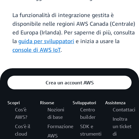
La funzionalità di integrazione gestita è
disponibile nelle regioni AWS Canada (Centrale)
ed Europa (Irlanda). Per saperne di più, consulta
la
guida per sviluppatori
e inizia a usare la
console di AWS IoT
.
Crea un account AWS
Scopri
Risorse
Sviluppatori
Assistenza
Cos'è
Nozioni
Centro
Contattaci
AWS?
di base
builder
Inoltra
Cos'è il
Formazione
SDK e
un ticket
cloud
strumenti
di
AWS