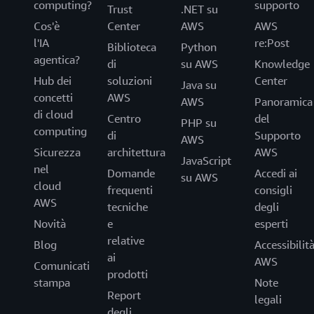
computing?
supporto
Trust
.NET su
Cos'è
Center
AWS
AWS
l'IA
re:Post
Biblioteca
Python
agentica?
di
su AWS
Knowledge
Hub dei
soluzioni
Center
Java su
concetti
AWS
AWS
Panoramica
di cloud
Centro
del
PHP su
computing
di
Supporto
AWS
Sicurezza
architettura
AWS
JavaScript
nel
Domande
Accedi ai
su AWS
cloud
frequenti
consigli
AWS
tecniche
degli
Novità
e
esperti
relative
Blog
Accessibilit
ai
AWS
Comunicati
prodotti
stampa
Note
Report
legali
degli