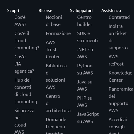
Scopri
Risorse
Sviluppatori
Assistenza
Cos'è
Nozioni
Centro
Contattaci
AWS?
di base
builder
Inoltra
Cos'è il
Formazione
SDK e
un ticket
cloud
strumenti
di
AWS
computing?
supporto
Trust
.NET su
Cos'è
Center
AWS
AWS
l'IA
re:Post
Biblioteca
Python
agentica?
di
su AWS
Knowledge
Hub dei
soluzioni
Center
Java su
concetti
AWS
AWS
Panoramica
di cloud
Centro
del
PHP su
computing
di
Supporto
AWS
Sicurezza
architettura
AWS
JavaScript
nel
Domande
Accedi ai
su AWS
cloud
frequenti
consigli
AWS
tecniche
degli