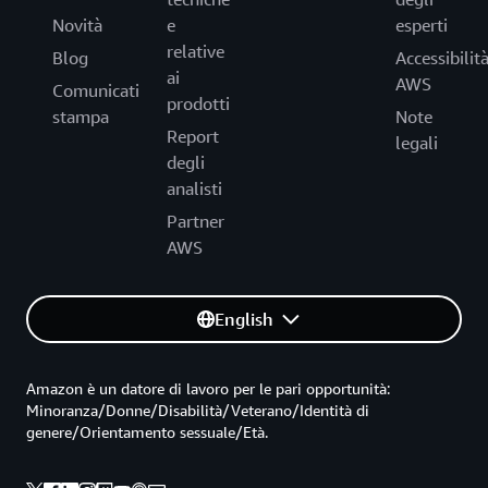
Novità
e
esperti
relative
Blog
Accessibilit
ai
AWS
Comunicati
prodotti
stampa
Note
Report
legali
degli
analisti
Partner
AWS
English
Amazon è un datore di lavoro per le pari opportunità:
Minoranza/Donne/Disabilità/Veterano/Identità di
genere/Orientamento sessuale/Età.