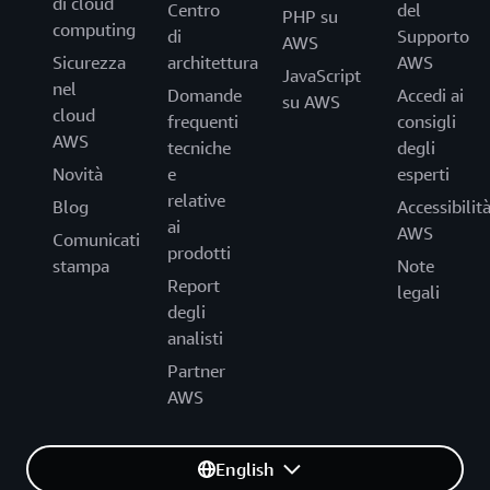
di cloud
Centro
del
PHP su
computing
di
Supporto
AWS
Sicurezza
architettura
AWS
JavaScript
nel
Domande
Accedi ai
su AWS
cloud
frequenti
consigli
AWS
tecniche
degli
Novità
e
esperti
relative
Blog
Accessibilit
ai
AWS
Comunicati
prodotti
stampa
Note
Report
legali
degli
analisti
Partner
AWS
English