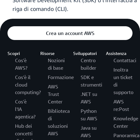
Software Development Kit (SDK) o l'interfaccia a
riga di comando (CLI).
Crea un account AWS
Scopri
Risorse
Sviluppatori
Assistenza
Cos'è
Nozioni
Centro
Contattaci
AWS?
di base
builder
Inoltra
Cos'è il
Formazione
SDK e
un ticket
cloud
strumenti
di
AWS
computing?
supporto
Trust
.NET su
Cos'è
Center
AWS
AWS
l'IA
re:Post
Biblioteca
Python
agentica?
di
su AWS
Knowledge
Hub dei
soluzioni
Center
Java su
concetti
AWS
AWS
Panoramica