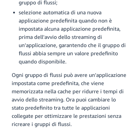
gruppo di flussi;
selezione automatica di una nuova
applicazione predefinita quando non è
impostata alcuna applicazione predefinita,
prima dell'avvio dello streaming di
un'applicazione, garantendo che il gruppo di
flussi abbia sempre un valore predefinito
quando disponibile.
Ogni gruppo di flussi può avere un'applicazione
impostata come predefinita, che viene
memorizzata nella cache per ridurre i tempi di
avvio dello streaming. Ora puoi cambiare lo
stato predefinito tra tutte le applicazioni
collegate per ottimizzare le prestazioni senza
ricreare i gruppi di flussi.