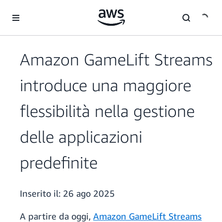
Passa al contenuto principale
Amazon GameLift Streams
introduce una maggiore
flessibilità nella gestione
delle applicazioni
predefinite
Inserito il:
26 ago 2025
A partire da oggi,
Amazon GameLift Streams