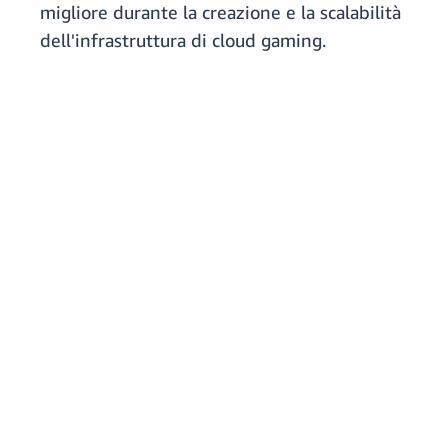
migliore durante la creazione e la scalabilità
dell'infrastruttura di cloud gaming.