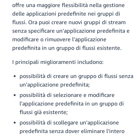
offre una maggiore flessibilità nella gestione
delle applicazioni predefinite nei gruppi di
flussi. Ora puoi creare nuovi gruppi di stream
senza specificare un'applicazione predefinita e
modificare o rimuovere l'applicazione
predefinita in un gruppo di flussi esistente.
I principali miglioramenti includono:
possibilità di creare un gruppo di flussi senza
un'applicazione predefinita;
possibilità di selezionare e modificare
l'applicazione predefinita in un gruppo di
flussi già esistente;
possibilità di scollegare un'applicazione
predefinita senza dover eliminare l'intero