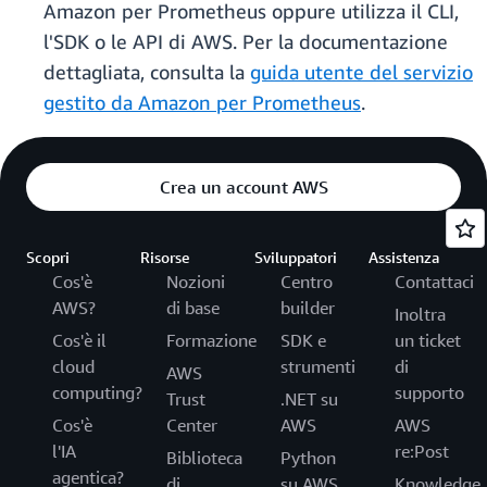
Amazon per Prometheus oppure utilizza il CLI,
l'SDK o le API di AWS. Per la documentazione
dettagliata, consulta la
guida utente del servizio
gestito da Amazon per Prometheus
.
Crea un account AWS
Scopri
Risorse
Sviluppatori
Assistenza
Cos'è
Nozioni
Centro
Contattaci
AWS?
di base
builder
Inoltra
Cos'è il
Formazione
SDK e
un ticket
cloud
strumenti
di
AWS
computing?
supporto
Trust
.NET su
Cos'è
Center
AWS
AWS
l'IA
re:Post
Biblioteca
Python
agentica?
di
su AWS
Knowledge