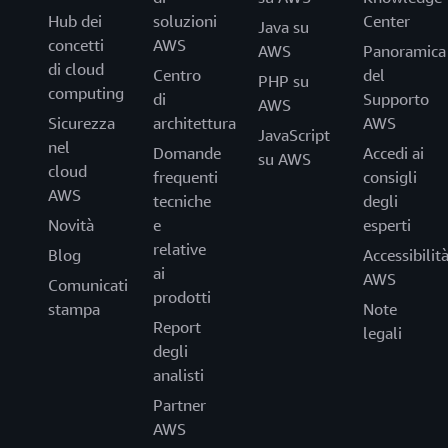
Hub dei
soluzioni
Center
Java su
concetti
AWS
AWS
Panoramica
di cloud
Centro
del
PHP su
computing
di
Supporto
AWS
Sicurezza
architettura
AWS
JavaScript
nel
Domande
Accedi ai
su AWS
cloud
frequenti
consigli
AWS
tecniche
degli
Novità
e
esperti
relative
Blog
Accessibilit
ai
AWS
Comunicati
prodotti
stampa
Note
Report
legali
degli
analisti
Partner
AWS