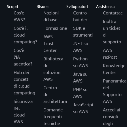
Scopri
Risorse
Sviluppatori
Assistenza
Cos'è
Nozioni
Centro
Contattaci
AWS?
di base
builder
Inoltra
Cos'è il
Formazione
SDK e
un ticket
cloud
strumenti
di
AWS
computing?
supporto
Trust
.NET su
Cos'è
Center
AWS
AWS
l'IA
re:Post
Biblioteca
Python
agentica?
di
su AWS
Knowledge
Hub dei
soluzioni
Center
Java su
concetti
AWS
AWS
Panoramica
di cloud
Centro
del
PHP su
computing
di
Supporto
AWS
Sicurezza
architettura
AWS
JavaScript
nel
Domande
Accedi ai
su AWS
cloud
frequenti
consigli
AWS
tecniche
degli