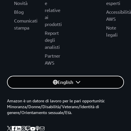
Novità
e
esperti
relative
Blog
Accessibilit
ai
AWS
Comunicati
prodotti
stampa
Note
Report
legali
degli
analisti
Partner
AWS
English
Amazon è un datore di lavoro per le pari opportunità:
Minoranza/Donne/Disabilità/Veterano/Identità di
genere/Orientamento sessuale/Età.