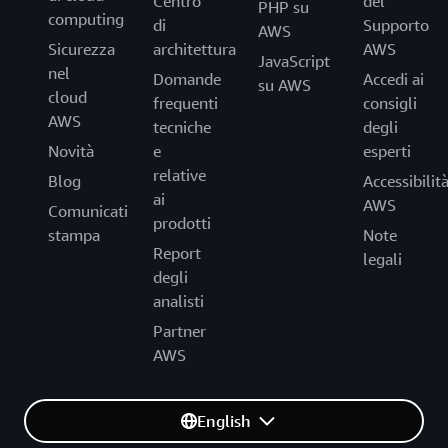
Centro
del
PHP su
computing
di
Supporto
AWS
Sicurezza
architettura
AWS
JavaScript
nel
Domande
Accedi ai
su AWS
cloud
frequenti
consigli
AWS
tecniche
degli
Novità
e
esperti
relative
Blog
Accessibilit
ai
AWS
Comunicati
prodotti
stampa
Note
Report
legali
degli
analisti
Partner
AWS
English