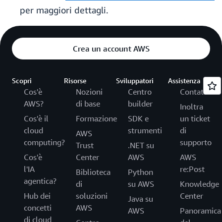
per maggiori dettagli.
Crea un account AWS
Scopri
Risorse
Sviluppatori
Assistenza
Cos'è
Nozioni
Centro
Contattaci
AWS?
di base
builder
Inoltra
Cos'è il
Formazione
SDK e
un ticket
cloud
strumenti
di
AWS
computing?
supporto
Trust
.NET su
Cos'è
Center
AWS
AWS
l'IA
re:Post
Biblioteca
Python
agentica?
di
su AWS
Knowledge
Hub dei
soluzioni
Center
Java su
concetti
AWS
AWS
Panoramica
di cloud