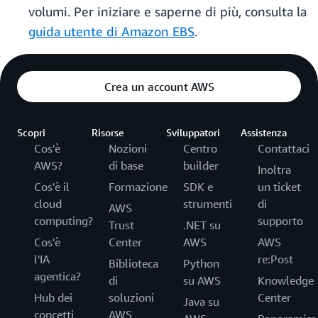
volumi. Per iniziare e saperne di più, consulta la
guida utente di Amazon EBS
.
Crea un account AWS
Scopri
Risorse
Sviluppatori
Assistenza
Cos'è
Nozioni
Centro
Contattaci
AWS?
di base
builder
Inoltra
Cos'è il
Formazione
SDK e
un ticket
cloud
strumenti
di
AWS
computing?
supporto
Trust
.NET su
Cos'è
Center
AWS
AWS
l'IA
re:Post
Biblioteca
Python
agentica?
di
su AWS
Knowledge
Hub dei
soluzioni
Center
Java su
concetti
AWS