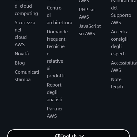
AWS
Panoramica
di cloud
Centro
del
PHP su
computing
di
Supporto
AWS
Sicurezza
architettura
AWS
JavaScript
nel
Domande
Accedi ai
su AWS
cloud
frequenti
consigli
AWS
tecniche
degli
Novità
e
esperti
relative
Blog
Accessibilit
ai
AWS
Comunicati
prodotti
stampa
Note
Report
legali
degli
analisti
Partner
AWS
English