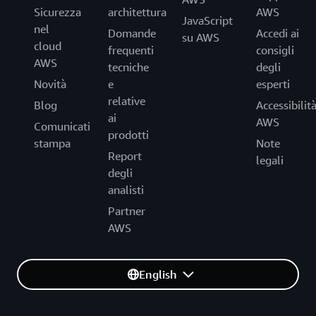
Sicurezza
architettura
AWS
JavaScript
nel
Domande
Accedi ai
su AWS
cloud
frequenti
consigli
AWS
tecniche
degli
Novità
e
esperti
relative
Blog
Accessibilit
ai
AWS
Comunicati
prodotti
stampa
Note
Report
legali
degli
analisti
Partner
AWS
English