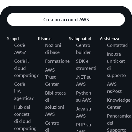
Crea un account AWS
Scopri
Risorse
Sviluppatori
Assistenza
Cos'è
Nozioni
Centro
Contattaci
AWS?
di base
builder
Inoltra
Cos'è il
Formazione
SDK e
un ticket
cloud
strumenti
di
AWS
computing?
supporto
Trust
.NET su
Cos'è
Center
AWS
AWS
l'IA
re:Post
Biblioteca
Python
agentica?
di
su AWS
Knowledge
Hub dei
soluzioni
Center
Java su
concetti
AWS
AWS
Panoramica
di cloud
Centro
del
PHP su
computing
di
Supporto
AWS