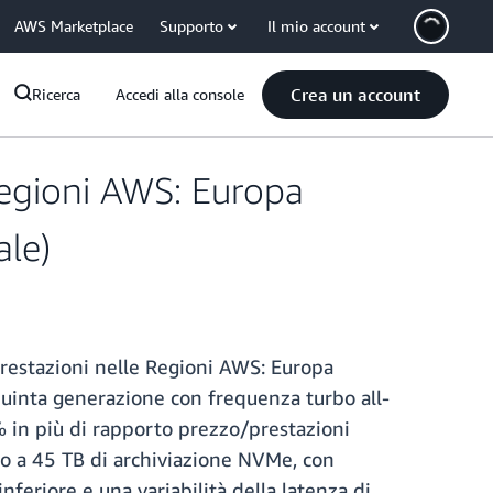
AWS Marketplace
Supporto
Il mio account
Crea un account
Ricerca
Accedi alla console
Regioni AWS: Europa
ale)
prestazioni nelle Regioni AWS: Europa
i quinta generazione con frequenza turbo all-
0% in più di rapporto prezzo/prestazioni
ino a 45 TB di archiviazione NVMe, con
nferiore e una variabilità della latenza di