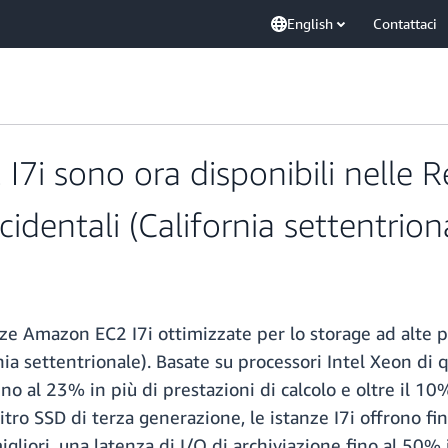
English
Contattaci
I7i sono ora disponibili nelle 
cidentali (California settentrion
nze Amazon EC2 I7i ottimizzate per lo storage ad alte 
ornia settentrionale). Basate su processori Intel Xeon d
ino al 23% in più di prestazioni di calcolo e oltre il 1
Nitro SSD di terza generazione, le istanze I7i offrono f
liori, una latenza di I/O di archiviazione fino al 50% i