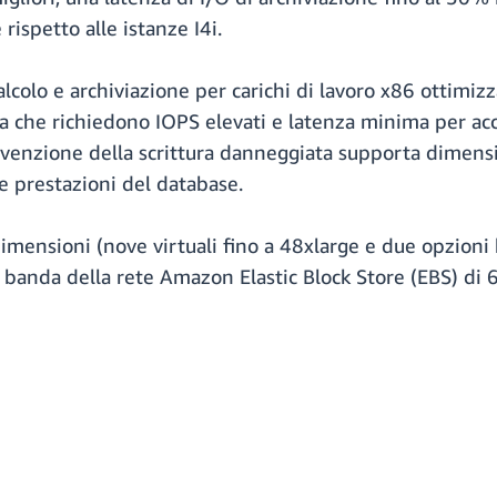
rispetto alle istanze I4i.
lcolo e archiviazione per carichi di lavoro x86 ottimizzat
enza che richiedono IOPS elevati e latenza minima per ac
revenzione della scrittura danneggiata supporta dimens
lle prestazioni del database.
 dimensioni (nove virtuali fino a 48xlarge e due opzion
 banda della rete Amazon Elastic Block Store (EBS) di 60