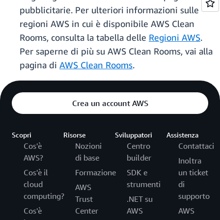
pubblicitarie. Per ulteriori informazioni sulle
regioni AWS in cui è disponibile AWS Clean
Rooms, consulta la tabella delle
Regioni AWS
.
Per saperne di più su AWS Clean Rooms, vai alla
pagina di
AWS Clean Rooms
.
Crea un account AWS
Scopri
Risorse
Sviluppatori
Assistenza
Cos'è
Nozioni
Centro
Contattaci
AWS?
di base
builder
Inoltra
Cos'è il
Formazione
SDK e
un ticket
cloud
strumenti
di
AWS
computing?
supporto
Trust
.NET su
Cos'è
Center
AWS
AWS