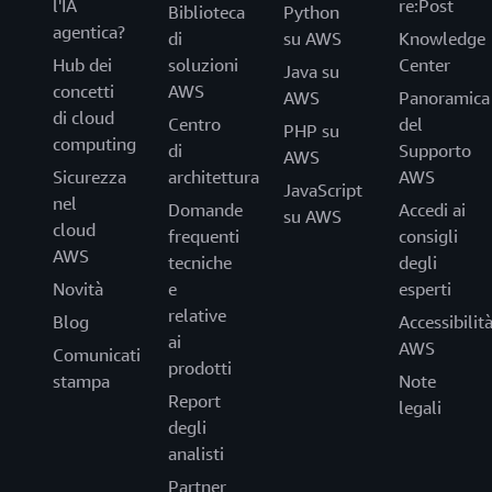
l'IA
re:Post
Biblioteca
Python
agentica?
di
su AWS
Knowledge
Hub dei
soluzioni
Center
Java su
concetti
AWS
AWS
Panoramica
di cloud
Centro
del
PHP su
computing
di
Supporto
AWS
Sicurezza
architettura
AWS
JavaScript
nel
Domande
Accedi ai
su AWS
cloud
frequenti
consigli
AWS
tecniche
degli
Novità
e
esperti
relative
Blog
Accessibilit
ai
AWS
Comunicati
prodotti
stampa
Note
Report
legali
degli
analisti
Partner