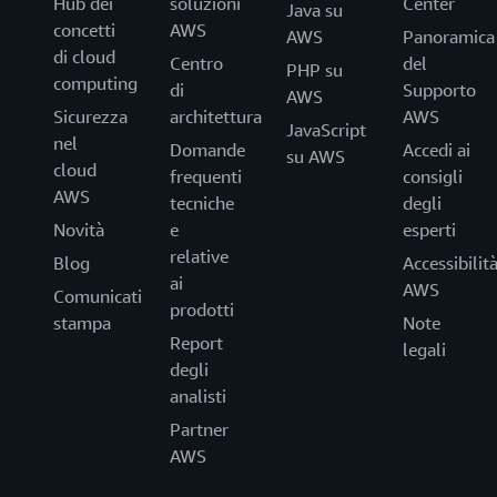
Hub dei
soluzioni
Center
Java su
concetti
AWS
AWS
Panoramica
di cloud
Centro
del
PHP su
computing
di
Supporto
AWS
Sicurezza
architettura
AWS
JavaScript
nel
Domande
Accedi ai
su AWS
cloud
frequenti
consigli
AWS
tecniche
degli
Novità
e
esperti
relative
Blog
Accessibilit
ai
AWS
Comunicati
prodotti
stampa
Note
Report
legali
degli
analisti
Partner
AWS