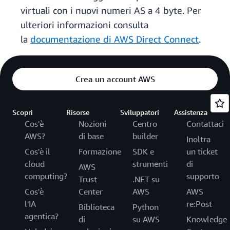
virtuali con i nuovi numeri AS a 4 byte. Per
ulteriori informazioni consulta
la
documentazione di AWS Direct Connect
.
Crea un account AWS
Scopri
Risorse
Sviluppatori
Assistenza
Cos'è
Nozioni
Centro
Contattaci
AWS?
di base
builder
Inoltra
Cos'è il
Formazione
SDK e
un ticket
cloud
strumenti
di
AWS
computing?
supporto
Trust
.NET su
Cos'è
Center
AWS
AWS
l'IA
re:Post
Biblioteca
Python
agentica?
di
su AWS
Knowledge