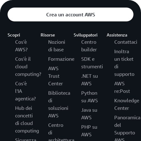
Crea un account AWS
Scopri
Risorse
Sviluppatori
Assistenza
Cos'è
Nozioni
Centro
Contattaci
AWS?
di base
builder
Inoltra
Cos'è il
Formazione
SDK e
un ticket
cloud
strumenti
di
AWS
computing?
supporto
Trust
.NET su
Cos'è
Center
AWS
AWS
l'IA
re:Post
Biblioteca
Python
agentica?
di
su AWS
Knowledge
Hub dei
soluzioni
Center
Java su
concetti
AWS
AWS
Panoramica
di cloud
Centro
del
PHP su
computing
di
Supporto
AWS
Sicurezza
architettura
AWS