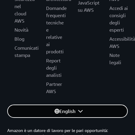
JavaScript
nel
Domande
Accedi ai
su AWS
cloud
frequenti
consigli
AWS
tecniche
degli
Novità
e
esperti
relative
Blog
Accessibilit
ai
AWS
Comunicati
prodotti
stampa
Note
Report
legali
degli
analisti
Partner
AWS
English
Amazon è un datore di lavoro per le pari opportunità: