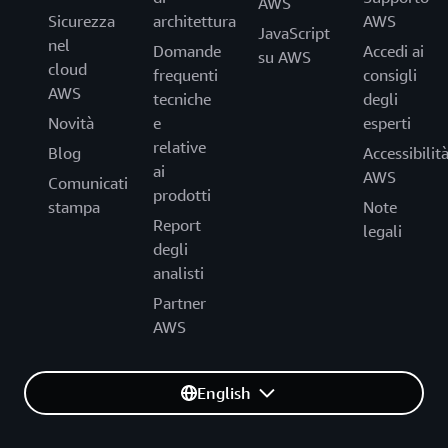
AWS
Sicurezza
architettura
AWS
JavaScript
nel
Domande
Accedi ai
su AWS
cloud
frequenti
consigli
AWS
tecniche
degli
Novità
e
esperti
relative
Blog
Accessibilit
ai
AWS
Comunicati
prodotti
stampa
Note
Report
legali
degli
analisti
Partner
AWS
English