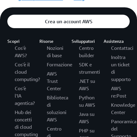
Crea un account AWS
Scopri
Risorse
Sviluppatori
Assistenza
Cos'è
Nozioni
Centro
Contattaci
AWS?
di base
builder
Inoltra
Cos'è il
Formazione
SDK e
un ticket
cloud
strumenti
di
AWS
computing?
supporto
Trust
.NET su
Cos'è
Center
AWS
AWS
l'IA
re:Post
Biblioteca
Python
agentica?
di
su AWS
Knowledge
Hub dei
soluzioni
Center
Java su
concetti
AWS
AWS
Panoramica
di cloud
Centro
del
PHP su
computing
di
Supporto