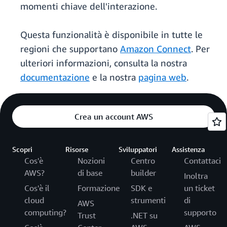
momenti chiave dell'interazione.
Questa funzionalità è disponibile in tutte le
regioni che supportano
Amazon Connect
. Per
ulteriori informazioni, consulta la nostra
documentazione
e la nostra
pagina web
.
Crea un account AWS
Scopri
Risorse
Sviluppatori
Assistenza
Cos'è
Nozioni
Centro
Contattaci
AWS?
di base
builder
Inoltra
Cos'è il
Formazione
SDK e
un ticket
cloud
strumenti
di
AWS
computing?
supporto
Trust
.NET su