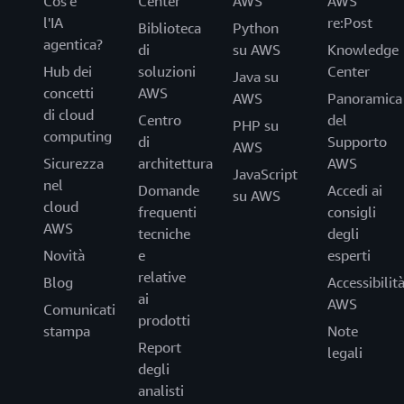
Cos'è
Center
AWS
AWS
l'IA
re:Post
Biblioteca
Python
agentica?
di
su AWS
Knowledge
Hub dei
soluzioni
Center
Java su
concetti
AWS
AWS
Panoramica
di cloud
Centro
del
PHP su
computing
di
Supporto
AWS
Sicurezza
architettura
AWS
JavaScript
nel
Domande
Accedi ai
su AWS
cloud
frequenti
consigli
AWS
tecniche
degli
Novità
e
esperti
relative
Blog
Accessibilit
ai
AWS
Comunicati
prodotti
stampa
Note
Report
legali
degli
analisti