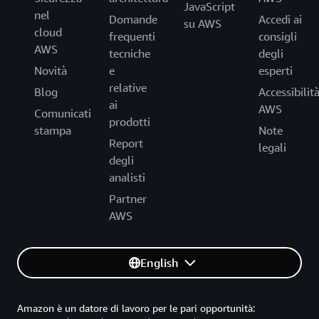
JavaScript
nel
Domande
Accedi ai
su AWS
cloud
frequenti
consigli
AWS
tecniche
degli
Novità
e
esperti
relative
Blog
Accessibilit
ai
AWS
Comunicati
prodotti
stampa
Note
Report
legali
degli
analisti
Partner
AWS
English
Amazon è un datore di lavoro per le pari opportunità: