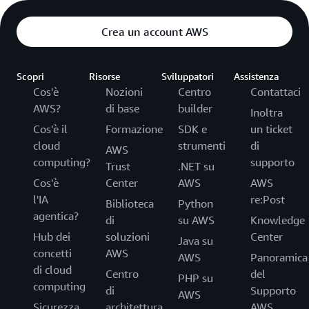
Crea un account AWS
Scopri
Risorse
Sviluppatori
Assistenza
Cos'è
Nozioni
Centro
Contattaci
AWS?
di base
builder
Inoltra
Cos'è il
Formazione
SDK e
un ticket
cloud
strumenti
di
AWS
computing?
supporto
Trust
.NET su
Cos'è
Center
AWS
AWS
l'IA
re:Post
Biblioteca
Python
agentica?
di
su AWS
Knowledge
Hub dei
soluzioni
Center
Java su
concetti
AWS
AWS
Panoramica
di cloud
Centro
del
PHP su
computing
di
Supporto
AWS
Sicurezza
architettura
AWS