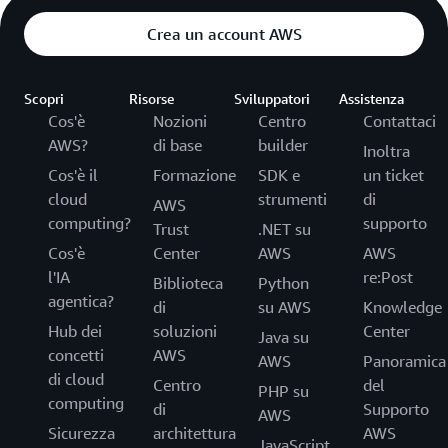
Crea un account AWS
Scopri
Risorse
Sviluppatori
Assistenza
Cos'è
Nozioni
Centro
Contattaci
AWS?
di base
builder
Inoltra
Cos'è il
Formazione
SDK e
un ticket
cloud
strumenti
di
AWS
computing?
supporto
Trust
.NET su
Cos'è
Center
AWS
AWS
l'IA
re:Post
Biblioteca
Python
agentica?
di
su AWS
Knowledge
Hub dei
soluzioni
Center
Java su
concetti
AWS
AWS
Panoramica
di cloud
Centro
del
PHP su
computing
di
Supporto
AWS
Sicurezza
architettura
AWS
JavaScript