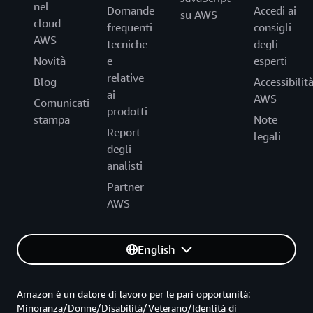
nel
Domande
Accedi ai
su AWS
cloud
frequenti
consigli
AWS
tecniche
degli
Novità
e
esperti
relative
Blog
Accessibilit
ai
AWS
Comunicati
prodotti
stampa
Note
Report
legali
degli
analisti
Partner
AWS
English
Amazon è un datore di lavoro per le pari opportunità:
Minoranza/Donne/Disabilità/Veterano/Identità di