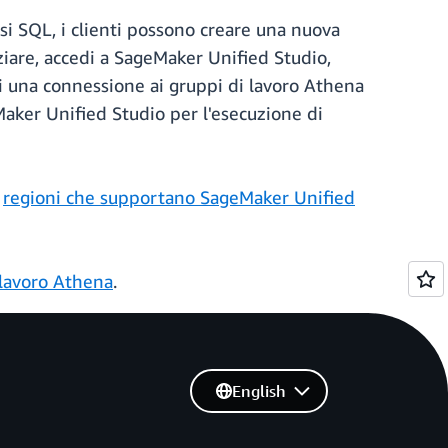
isi SQL, i clienti possono creare una nuova
ziare, accedi a SageMaker Unified Studio,
ndi una connessione ai gruppi di lavoro Athena
eMaker Unified Studio per l'esecuzione di
e
regioni che supportano SageMaker Unified
 lavoro Athena
.
English