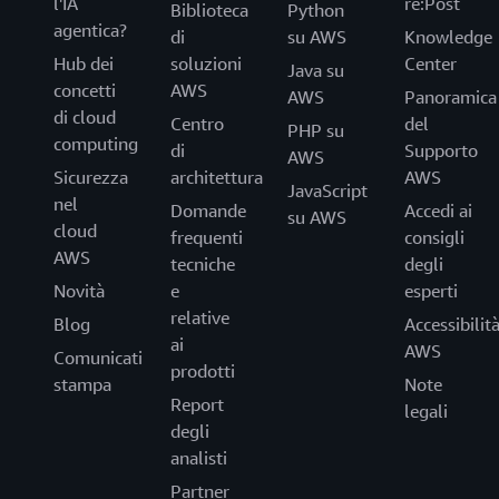
l'IA
re:Post
Biblioteca
Python
agentica?
di
su AWS
Knowledge
Hub dei
soluzioni
Center
Java su
concetti
AWS
AWS
Panoramica
di cloud
Centro
del
PHP su
computing
di
Supporto
AWS
Sicurezza
architettura
AWS
JavaScript
nel
Domande
Accedi ai
su AWS
cloud
frequenti
consigli
AWS
tecniche
degli
Novità
e
esperti
relative
Blog
Accessibilit
ai
AWS
Comunicati
prodotti
stampa
Note
Report
legali
degli
analisti
Partner