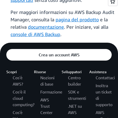
supportati
senza costi aggiuntivi.
Per maggiori informazioni su AWS Backup Audit
Manager, consulta la
pagina del prodotto
e la
relativa
documentazione
. Per iniziare, vai alla
console di AWS Backup
.
Crea un account AWS
Scopri
Risorse
Sviluppatori
Assistenza
Cos'è
Nozioni
Centro
Contattaci
AWS?
di base
builder
Inoltra
Cos'è il
Formazione
SDK e
un ticket
cloud
strumenti
di
AWS
computing?
supporto
Trust
.NET su
Cos'è
Center
AWS
AWS