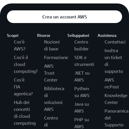
Crea un account AWS
Scopri
Risorse
Sviluppatori
Assistenza
Cos'è
Nozioni
Centro
Contattaci
AWS?
di base
builder
Inoltra
Cos'è il
Formazione
SDK e
un ticket
cloud
strumenti
di
AWS
computing?
supporto
Trust
.NET su
Cos'è
Center
AWS
AWS
l'IA
re:Post
Biblioteca
Python
agentica?
di
su AWS
Knowledge
Hub dei
soluzioni
Center
Java su
concetti
AWS
AWS
Panoramica
di cloud
Centro
del
PHP su
computing
di
Supporto
AWS