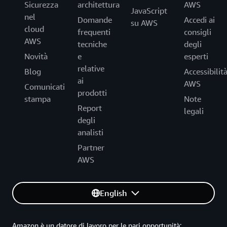
Sicurezza
architettura
AWS
JavaScript
nel
Domande
Accedi ai
su AWS
cloud
frequenti
consigli
AWS
tecniche
degli
Novità
e
esperti
relative
Blog
Accessibilit
ai
AWS
Comunicati
prodotti
stampa
Note
Report
legali
degli
analisti
Partner
AWS
English
Amazon è un datore di lavoro per le pari opportunità: