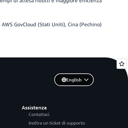
 tempi di attesa ridotti e maggiore efficienza
i AWS GovCloud (Stati Uniti), Cina (Pechino)
English
Assistenza
Contattaci
Inoltra un ticket di supporto