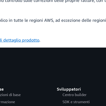
eno controllo sulle correzioni delle proprie fatture, con
lico in tutte le regioni AWS, ad eccezione delle region
i dettaglio prodotto
.
se
Sviluppatori
zioni di base
Centro builder
rmazione
SDK e strumenti