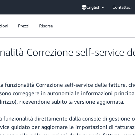
English
Contattaci
zioni
Prezzi
Risorse
alità Correzione self-service de
 funzionalità Correzione self-service delle fatture, c
ossono correggere in autonomia le informazioni princip
dirizzo), ricevendone subito la versione aggiornata.
a funzionalità direttamente dalla console di gestione c
ervice guidato per aggiornare le impostazioni di fattura