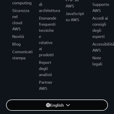
computing
di
Supporto
AWS
Sicurezza
architettura
AWS
JavaScript
nel
Domande
Accedi ai
su AWS
cloud
frequenti
consigli
AWS
tecniche
degli
Novità
e
esperti
relative
Blog
Accessibilit
ai
AWS
Comunicati
prodotti
stampa
Note
Report
legali
degli
analisti
Partner
AWS
English