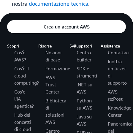
nostra
documentazione tecnica
.
Crea un account AWS
Scopri
Risorse
Sviluppatori
Assistenza
Cos'è
Nozioni
Centro
Contattaci
AWS?
di base
builder
Inoltra
Cos'è il
Formazione
SDK e
un ticket
cloud
strumenti
di
AWS
computing?
supporto
Trust
.NET su
Cos'è
Center
AWS
AWS
l'IA
re:Post
Biblioteca
Python
agentica?
di
su AWS
Knowledge
Hub dei
soluzioni
Center
Java su
concetti
AWS
AWS
Panoramica
di cloud
Centro
del
PHP su