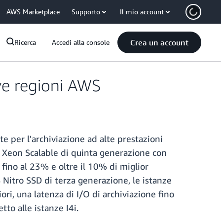
AWS Marketplace
Supporto
Il mio account
Crea un account
Ricerca
Accedi alla console
ve regioni AWS
 per l'archiviazione ad alte prestazioni
el Xeon Scalable di quinta generazione con
 fino al 23% e oltre il 10% di miglior
 Nitro SSD di terza generazione, le istanze
ri, una latenza di I/O di archiviazione fino
tto alle istanze I4i.