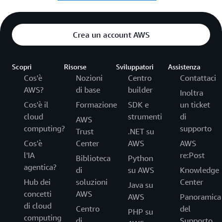
Crea un account AWS
Scopri
Risorse
Sviluppatori
Assistenza
Cos'è
Nozioni
Centro
Contattaci
AWS?
di base
builder
Inoltra
Cos'è il
Formazione
SDK e
un ticket
cloud
strumenti
di
AWS
computing?
supporto
Trust
.NET su
Cos'è
Center
AWS
AWS
l'IA
re:Post
Biblioteca
Python
agentica?
di
su AWS
Knowledge
Hub dei
soluzioni
Center
Java su
concetti
AWS
AWS
Panoramica
di cloud
Centro
del
PHP su
computing
di
Supporto