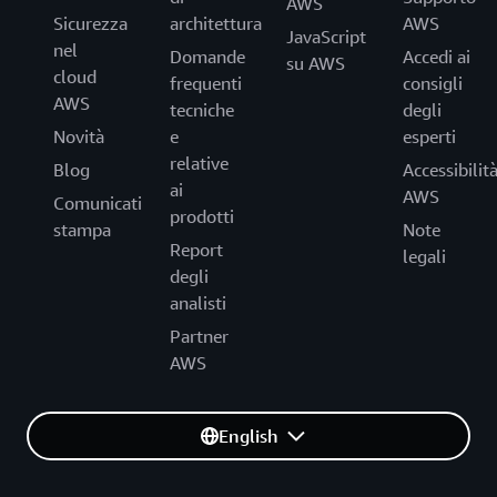
AWS
Sicurezza
architettura
AWS
JavaScript
nel
Domande
Accedi ai
su AWS
cloud
frequenti
consigli
AWS
tecniche
degli
Novità
e
esperti
relative
Blog
Accessibilit
ai
AWS
Comunicati
prodotti
stampa
Note
Report
legali
degli
analisti
Partner
AWS
English