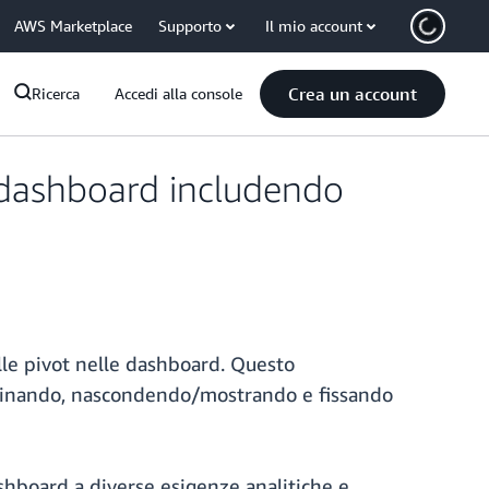
AWS Marketplace
Supporto
Il mio account
Crea un account
Ricerca
Accedi alla console
 dashboard includendo
lle pivot nelle dashboard. Questo
ordinando, nascondendo/mostrando e fissando
shboard a diverse esigenze analitiche e