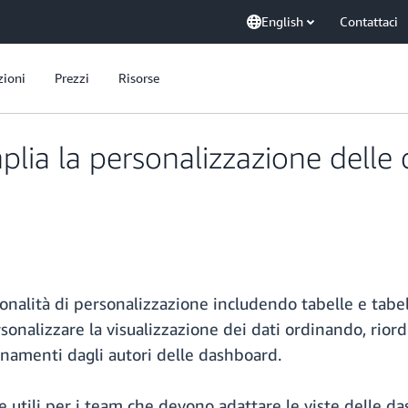
English
Contattaci
zioni
Prezzi
Risorse
ia la personalizzazione delle
onalità di personalizzazione includendo tabelle e tabe
rsonalizzare la visualizzazione dei dati ordinando, ri
namenti dagli autori delle dashboard.
 utili per i team che devono adattare le viste delle da