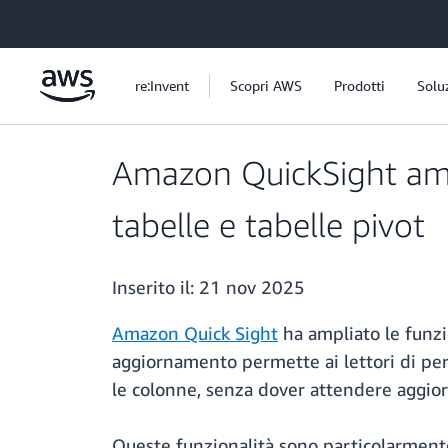
Passa al contenuto principale
re:Invent
Scopri AWS
Prodotti
Solu
Amazon QuickSight ampl
tabelle e tabelle pivot
Inserito il:
21 nov 2025
Amazon Quick Sight
ha ampliato le funzi
aggiornamento permette ai lettori di pe
le colonne, senza dover attendere aggior
Queste funzionalità sono particolarmente